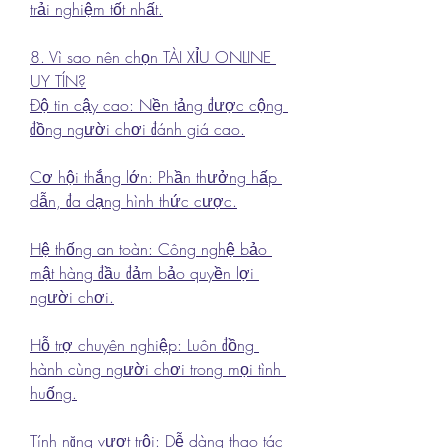
trải nghiệm tốt nhất.
8. Vì sao nên chọn TÀI XỈU ONLINE 
UY TÍN?
Độ tin cậy cao: Nền tảng được cộng 
đồng người chơi đánh giá cao.
Cơ hội thắng lớn: Phần thưởng hấp 
dẫn, đa dạng hình thức cược.
Hệ thống an toàn: Công nghệ bảo 
mật hàng đầu đảm bảo quyền lợi 
người chơi.
Hỗ trợ chuyên nghiệp: Luôn đồng 
hành cùng người chơi trong mọi tình 
huống.
Tính năng vượt trội: Dễ dàng thao tác 