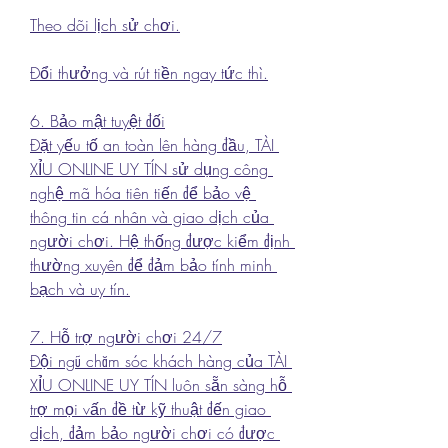
Theo dõi lịch sử chơi.
Đổi thưởng và rút tiền ngay tức thì.
6. Bảo mật tuyệt đối
Đặt yếu tố an toàn lên hàng đầu, TÀI 
XỈU ONLINE UY TÍN sử dụng công 
nghệ mã hóa tiên tiến để bảo vệ 
thông tin cá nhân và giao dịch của 
người chơi. Hệ thống được kiểm định 
thường xuyên để đảm bảo tính minh 
bạch và uy tín.
7. Hỗ trợ người chơi 24/7
Đội ngũ chăm sóc khách hàng của TÀI 
XỈU ONLINE UY TÍN luôn sẵn sàng hỗ 
trợ mọi vấn đề từ kỹ thuật đến giao 
dịch, đảm bảo người chơi có được 