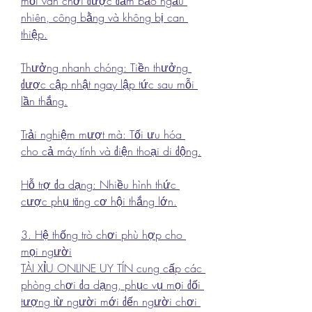
mỗi ván chơi được đảm bảo ngẫu 
nhiên, công bằng và không bị can 
thiệp.
Thưởng nhanh chóng: Tiền thưởng 
được cập nhật ngay lập tức sau mỗi 
lần thắng.
Trải nghiệm mượt mà: Tối ưu hóa 
cho cả máy tính và điện thoại di động.
Hỗ trợ đa dạng: Nhiều hình thức 
cược phụ tăng cơ hội thắng lớn.
3. Hệ thống trò chơi phù hợp cho 
mọi người
TÀI XỈU ONLINE UY TÍN cung cấp các 
phòng chơi đa dạng, phục vụ mọi đối 
tượng từ người mới đến người chơi 