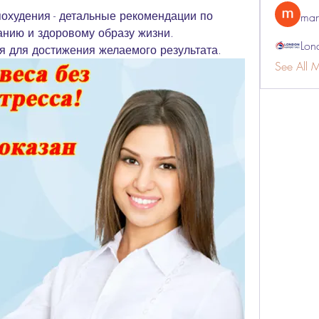
охудения - детальные рекомендации по 
man
нию и здоровому образу жизни. 
Lon
 для достижения желаемого результата.
See All 