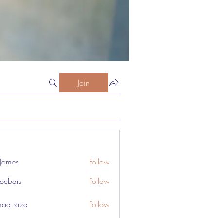
Join
 James
Follow
pebars
Follow
rs
ad raza
Follow