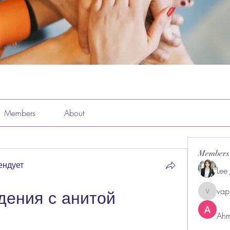
Members
About
Members
ендует
Lee
vap
ения с анитой 
vappeba
Ahm