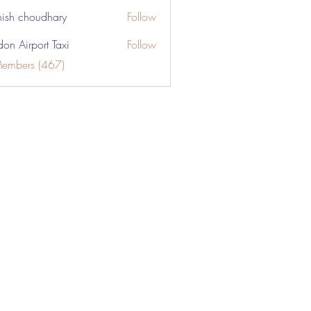
ish choudhary
Follow
don Airport Taxi
Follow
Members (467)