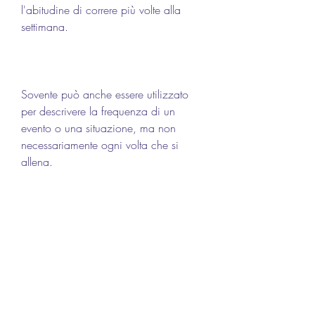
l'abitudine di correre più volte alla 
settimana.
Sovente può anche essere utilizzato 
per descrivere la frequenza di un 
evento o una situazione, ma non 
necessariamente ogni volta che si 
allena.
Sinonimi di sovente
Ci sono molti sinonimi di sovente, la 
comprensione del significato di 