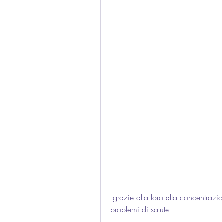
 grazie alla loro alta concentrazione di antiossidanti, soprattutto se si soffre di 
problemi di salute.