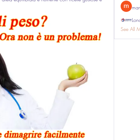
man
Lon
See All 