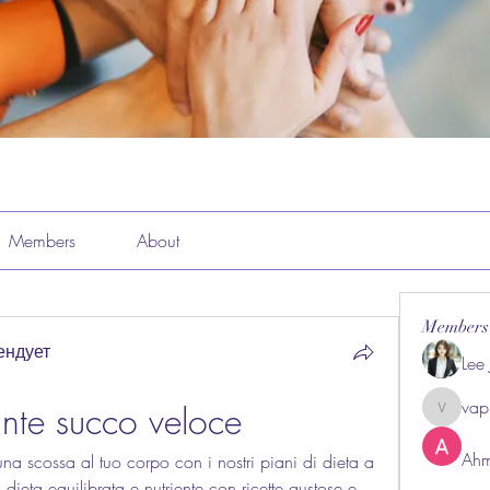
Members
About
Members
ендует
Lee
vap
ante succo veloce
vappeba
Ahm
a scossa al tuo corpo con i nostri piani di dieta a 
ieta equilibrata e nutriente con ricette gustose e 