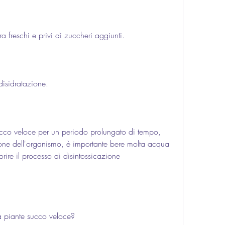
ra freschi e privi di zuccheri aggiunti.
disidratazione.
cco veloce per un periodo prolungato di tempo, 
ione dell'organismo, è importante bere molta acqua 
orire il processo di disintossicazione 
a piante succo veloce?