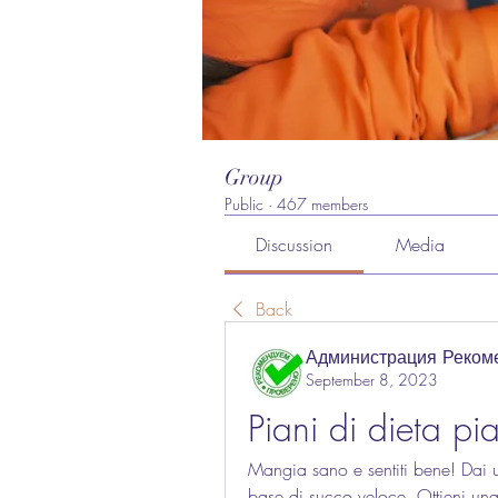
Group
Public
·
467 members
Discussion
Media
Back
Администрация Реком
September 8, 2023
Piani di dieta pi
Mangia sano e sentiti bene! Dai un
base di succo veloce. Ottieni una d