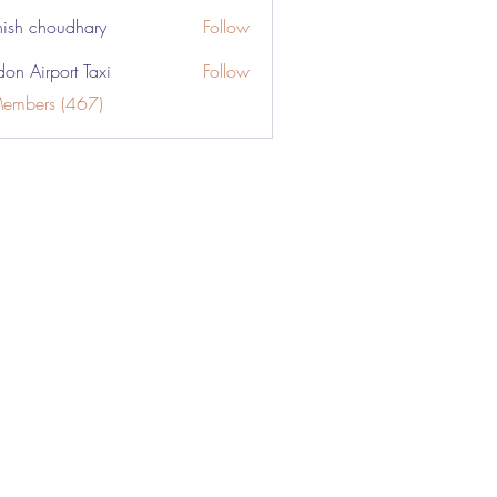
ish choudhary
Follow
don Airport Taxi
Follow
Members (467)