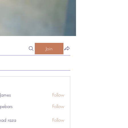
Join
 James
Follow
pebars
Follow
rs
ad raza
Follow