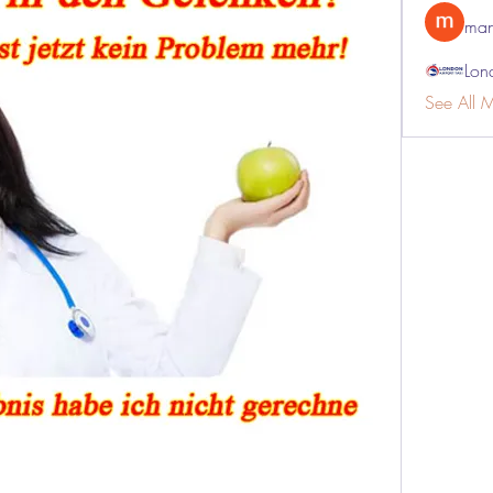
man
Lon
See All 