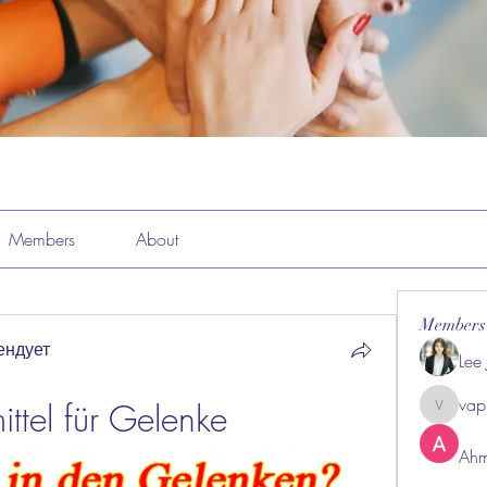
Members
About
Members
ендует
Lee
vap
ttel für Gelenke
vappeba
Ahm