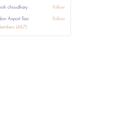
ish choudhary
Follow
don Airport Taxi
Follow
Members (467)