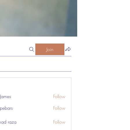
Join
 James
Follow
pebars
Follow
rs
ad raza
Follow