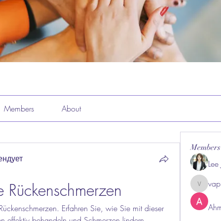
Members
About
Members
ендует
Lee
vap
ive Rückenschmerzen
vappeba
Ahm
 Rückenschmerzen. Erfahren Sie, wie Sie mit dieser 
 effektiv behandeln und Schmerzen lindern 