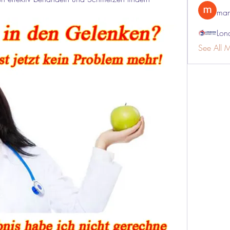
man
Lon
See All 