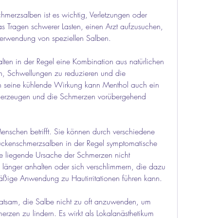
erzsalben ist es wichtig, Verletzungen oder 
s Tragen schwerer Lasten, einen Arzt aufzusuchen, 
 Verwendung von speziellen Salben.
ten in der Regel eine Kombination aus natürlichen 
, Schwellungen zu reduzieren und die 
h seine kühlende Wirkung kann Menthol auch ein 
 erzeugen und die Schmerzen vorübergehend 
Menschen betrifft. Sie können durch verschiedene 
ückenschmerzsalben in der Regel symptomatische 
e liegende Ursache der Schmerzen nicht 
änger anhalten oder sich verschlimmern, die dazu 
äßige Anwendung zu Hautirritationen führen kann.
 ratsam, die Salbe nicht zu oft anzuwenden, um 
rzen zu lindern. Es wirkt als Lokalanästhetikum 