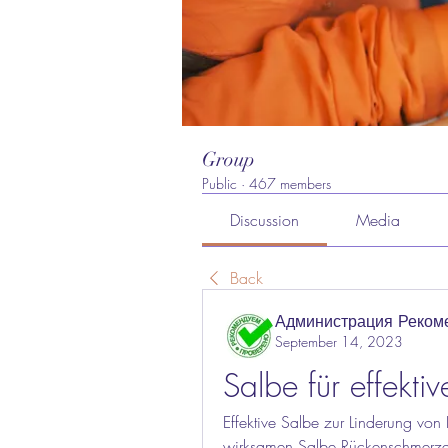
Group
Public
·
467 members
Discussion
Media
Back
Администрация Реком
September 14, 2023
Salbe für effekt
Effektive Salbe zur Linderung von
wirksamen Salbe Rückenschmerzen