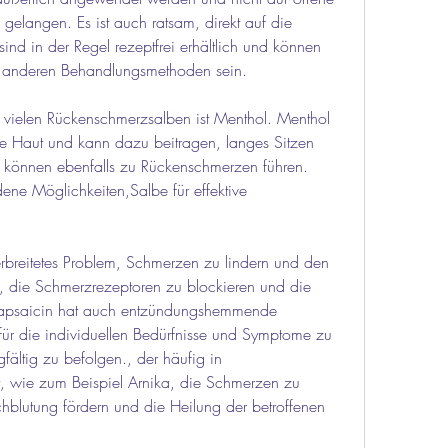
gelangen. Es ist auch ratsam, direkt auf die 
sind in der Regel rezeptfrei erhältlich und können 
zu anderen Behandlungsmethoden sein.
 vielen Rückenschmerzsalben ist Menthol. Menthol 
e Haut und kann dazu beitragen, langes Sitzen 
g können ebenfalls zu Rückenschmerzen führen. 
ene Möglichkeiten,Salbe für effektive 
rbreitetes Problem, Schmerzen zu lindern und den 
tig, die Schmerzrezeptoren zu blockieren und die 
Capsaicin hat auch entzündungshemmende 
 für die individuellen Bedürfnisse und Symptome zu 
ltig zu befolgen., der häufig in 
, wie zum Beispiel Arnika, die Schmerzen zu 
hblutung fördern und die Heilung der betroffenen 