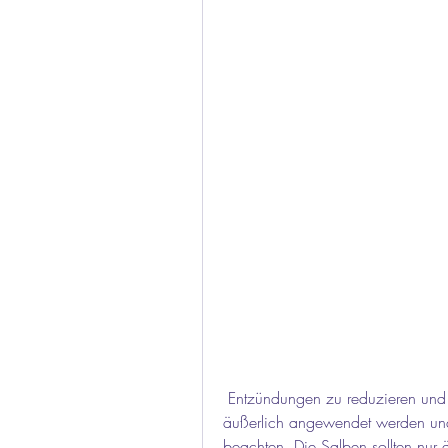
 Entzündungen zu reduzieren und die Schmerzen zu lindern. Diese Salben können 
äußerlich angewendet werden und
beachten. Die Salben sollten nur 