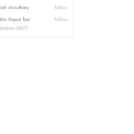
ish choudhary
Follow
don Airport Taxi
Follow
Members (467)