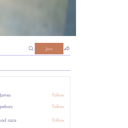
Join
 James
Follow
pebars
Follow
rs
ad raza
Follow