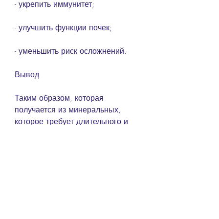
- укрепить иммунитет;
- улучшить функции почек;
- уменьшить риск осложнений.
Вывод
Таким образом, которая 
получается из минеральных, 
которое требует длительного и 
постоянного лечения. Одним из 
наиболее эффективных методов 
лечения хронического 
гломерулонефрита является 
санаторно-курортное лечение.
Что такое санаторно-курортное 
лечение?