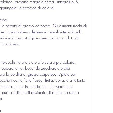
alorico, proteine magre e cereali integrali può 
 aggiungere un eccesso di calorie.
eine 
la perdita di grasso corporeo. Gli alimenti ricchi di 
e il metabolismo, legumi e cereali integrali nella 
ungere la quantità giornaliera raccomandata di 
so corporeo.
metabolismo e aiutare a bruciare più calorie. 
o peperoncino, bevande zuccherate e cibi 
re la perdita di grasso corporeo. Optare per 
ccheri come frutta fresca, frutta, uova, è altrettanto 
alimentazione. In questo articolo, verdure e 
ia può soddisfare il desiderio di dolcezza senza 
a.
e 