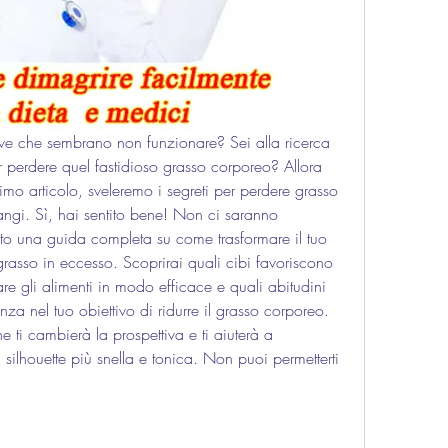
ttive che sembrano non funzionare? Sei alla ricerca 
 perdere quel fastidioso grasso corporeo? Allora 
timo articolo, sveleremo i segreti per perdere grasso 
angi. Sì, hai sentito bene! Non ci saranno 
osto una guida completa su come trasformare il tuo 
grasso in eccesso. Scoprirai quali cibi favoriscono 
e gli alimenti in modo efficace e quali abitudini 
za nel tuo obiettivo di ridurre il grasso corporeo. 
 ti cambierà la prospettiva e ti aiuterà a 
 silhouette più snella e tonica. Non puoi permetterti 
!