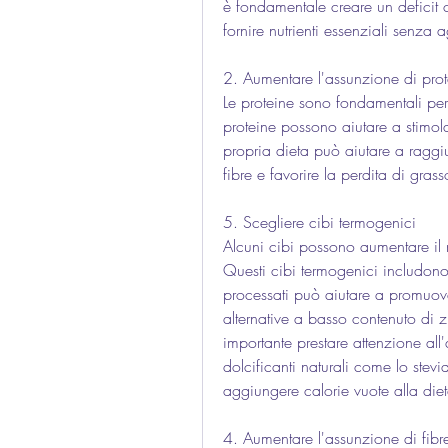
è fondamentale creare un deficit c
fornire nutrienti essenziali senza
2. Aumentare l'assunzione di prot
Le proteine sono fondamentali per 
proteine possono aiutare a stimolar
propria dieta può aiutare a raggi
fibre e favorire la perdita di gras
5. Scegliere cibi termogenici 
Alcuni cibi possono aumentare il 
Questi cibi termogenici includon
processati può aiutare a promuove
alternative a basso contenuto di zu
importante prestare attenzione all'
dolcificanti naturali come lo stev
aggiungere calorie vuote alla diet
4. Aumentare l'assunzione di fibr