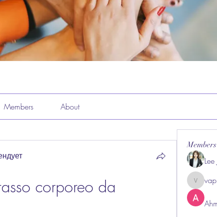
Members
About
Members
ендует
Lee
vap
asso corporeo da 
vappeba
Ahm