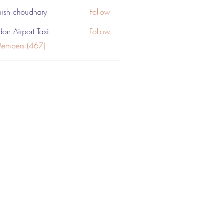
ish choudhary
Follow
don Airport Taxi
Follow
Members (467)