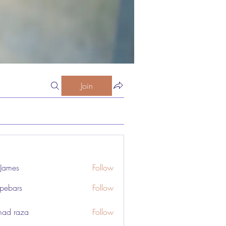
Join
 James
Follow
pebars
Follow
rs
ad raza
Follow