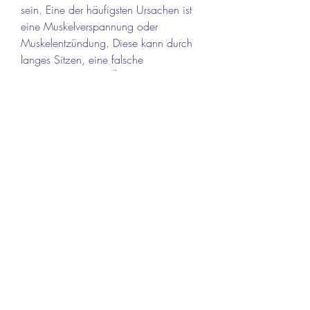
sein. Eine der häufigsten Ursachen ist 
eine Muskelverspannung oder 
Muskelentzündung. Diese kann durch 
langes Sitzen, eine falsche 
Körperhaltung oder Überlastung der 
Muskulatur entstehen. Ein weiterer 
Grund für Schmerzen 
0
0
Write a comment...
About
Welcome to the group! You can
connect with other members, ge
...
Read more
Members