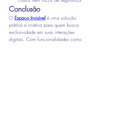
Conclusão
O 
Espaço Invisível
 é uma solução 
prática e criativa para quem busca 
exclusividade em suas interações 
digitais. Com funcionalidades como 
caracteres Unicode, botões de cópia 
rápida e compatibilidade com 
diversas plataformas, ele é ideal para 
atender às necessidades de gamers, 
usuários de redes sociais e qualquer 
pessoa que deseje inovar.
Acesse agora mesmo e comece a 
aproveitar todas as funcionalidades 
do Espaço Invisível FF. Seja criativo e 
destaque-se no mundo digital!
0
0
7