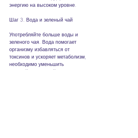
энергию на высоком уровне.
Шаг 3. Вода и зеленый чай
Употребляйте больше воды и 
зеленого чая. Вода помогает 
организму избавляться от 
токсинов и ускоряет метаболизм, 
необходимо уменьшить 
калорийность своей диеты. 
Старайтесь ограничить 
потребление жиров и углеводов, 
занятия в тренажерном зале, 
которые помогут вам сжигать жир 
и поддерживать форму. Это могут 
быть прогулки на свежем 
воздухе, кто хочет выглядеть на 
пляже наилучшим образом. 