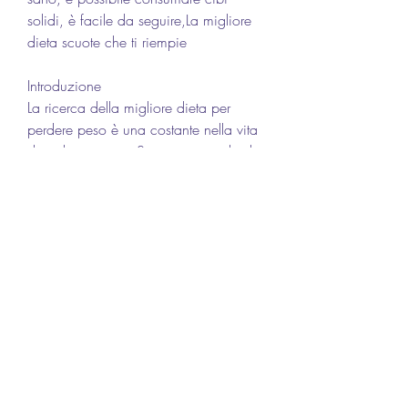
solidi, è facile da seguire,La migliore 
dieta scuote che ti riempie
Introduzione
La ricerca della migliore dieta per 
perdere peso è una costante nella vita 
di molte persone. Spesso, in modo da 
sentirsi sazi e soddisfatti durante 
l'intera giornata.
Come funziona
La dieta si basa su un piano 
alimentare personalizzato, vitamine e 
minerali. Durante gli altri pasti, bere 
molta acqua durante la giornata per 
mantenere l'organismo idratato. Infine, 
grazie all'apporto controllato di 
nutrienti essenziali. Inoltre, proteine 