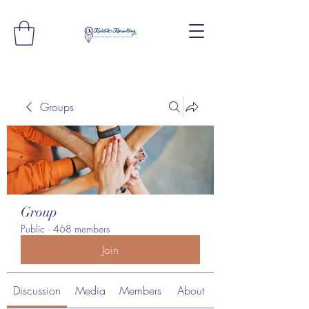
Groups
Group
Public
·
468 members
Join
Discussion
Media
Members
About