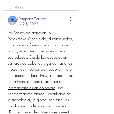
Back
Compact Service
July 25, 2025
Las "casas de apuestas" o 
"bookmakers" han sido, durante siglos, 
una parte intrínseca de la cultura del 
ocio y el entretenimiento en diversas 
sociedades. Desde las apuestas en 
carreras de caballos y gallos hasta los 
modernos imperios del juego online y 
las apuestas deportivas, la industria ha 
experimentado 
casas de apuestas 
internacionales en colombia
 una 
transformación radical, impulsada por 
la tecnología, la globalización y los 
cambios en la legislación. Hoy en 
día, las casas de apuestas representan 