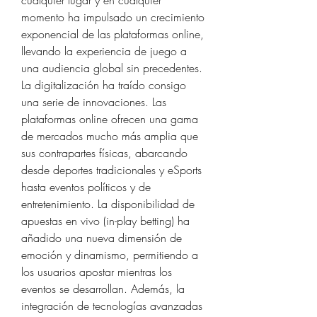
momento ha impulsado un crecimiento 
exponencial de las plataformas online, 
llevando la experiencia de juego a 
una audiencia global sin precedentes.
La digitalización ha traído consigo 
una serie de innovaciones. Las 
plataformas online ofrecen una gama 
de mercados mucho más amplia que 
sus contrapartes físicas, abarcando 
desde deportes tradicionales y eSports 
hasta eventos políticos y de 
entretenimiento. La disponibilidad de 
apuestas en vivo (in-play betting) ha 
añadido una nueva dimensión de 
emoción y dinamismo, permitiendo a 
los usuarios apostar mientras los 
eventos se desarrollan. Además, la 
integración de tecnologías avanzadas 