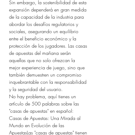
Sin embargo, la sostenibilidad de esta 
expansión dependerá en gran medida 
de la capacidad de la industria para 
abordar los desafíos regulatorios y 
sociales, asegurando un equilibrio 
entre el beneficio económico y la 
protección de los jugadores. Las casas 
de apuestas del mañana serán 
aquellas que no solo ofrezcan la 
mejor experiencia de juego, sino que 
también demuestren un compromiso 
inquebrantable con la responsabilidad 
y la seguridad del usuario.
No hay problema, aquí tienes un 
artículo de 500 palabras sobre las 
"casas de apuestas" en español:
Casas de Apuestas: Una Mirada al 
Mundo en Evolución de las 
ApuestasLas "casas de apuestas" tienen 