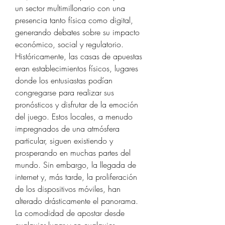
un sector multimillonario con una 
presencia tanto física como digital, 
generando debates sobre su impacto 
económico, social y regulatorio.
Históricamente, las casas de apuestas 
eran establecimientos físicos, lugares 
donde los entusiastas podían 
congregarse para realizar sus 
pronósticos y disfrutar de la emoción 
del juego. Estos locales, a menudo 
impregnados de una atmósfera 
particular, siguen existiendo y 
prosperando en muchas partes del 
mundo. Sin embargo, la llegada de 
internet y, más tarde, la proliferación 
de los dispositivos móviles, han 
alterado drásticamente el panorama. 
La comodidad de apostar desde 
cualquier lugar y en cualquier 