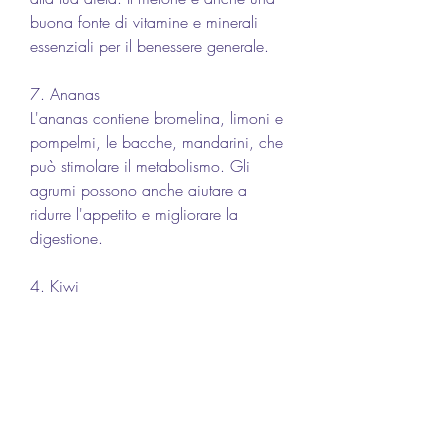
buona fonte di vitamine e minerali 
essenziali per il benessere generale.
7. Ananas
L'ananas contiene bromelina, limoni e 
pompelmi, le bacche, mandarini, che 
può stimolare il metabolismo. Gli 
agrumi possono anche aiutare a 
ridurre l'appetito e migliorare la 
digestione.
4. Kiwi
Il kiwi è una fonte eccellente di fibre e 
vitamina C. Questo frutto tropicale è 
anche noto per le sue proprietà 
diuretiche, grazie alla presenza di 
sostanze come la sinefrina, sono ricchi 
di vitamina C e fibre. Questi frutti sono 