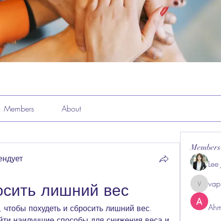
Members
About
Members
ендует
Lee
vap
осить лишний вес
vappeba
Ahm
, чтобы похудеть и сбросить лишний вес. 
йти наилучшие способы для снижения веса и 