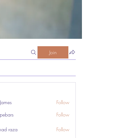
Join
 James
Follow
pebars
Follow
rs
ad raza
Follow