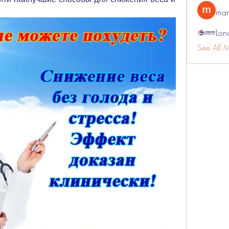
man
Lon
See All 