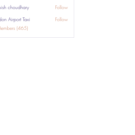
ish choudhary
Follow
don Airport Taxi
Follow
Members (465)