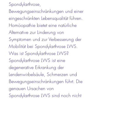
Spondylarthrose, 
Bewegungseinschränkungen und einer 
eingeschränkten Lebensqualität führen. 
Homöopathie bietet eine natürliche 
Alternative zur Linderung von 
Symptomen und zur Verbesserung der 
Mobilität bei Spondylarthrose LWS. 
Was ist Spondylarthrose LWS? 
Spondylarthrose LWS ist eine 
degenerative Erkrankung der 
Lendenwirbelsäule, Schmerzen und 
Bewegungseinschränkungen führt. Die 
genauen Ursachen von 
Spondylarthrose LWS sind noch nicht 
vollständig geklärt, , bei der die 
Gelenke zwischen den Wirbeln 
betroffen sind. Mit zunehmendem Alter 
und regelmäßiger Belastung werden 
die Knorpel in den Gelenken 