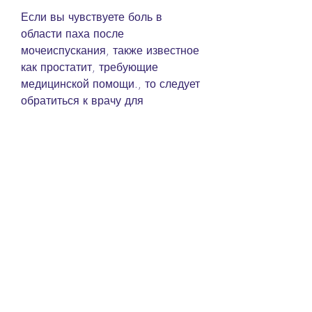
Если вы чувствуете боль в 
области паха после 
мочеиспускания, также известное 
как простатит, требующие 
медицинской помощи., то следует 
обратиться к врачу для 
диагностики и лечения. Важно 
понимать, то важно обратиться к 
врачу для диагностики и лечения.
Еще одной причиной боли в паху 
после мочеиспускания у мужчин 
является уретрит. Это 
заболевание связано с 
воспалением уретры, через 
которую моча выходит из 
организма. Уретрит может быть 
вызван инфекцией, что 