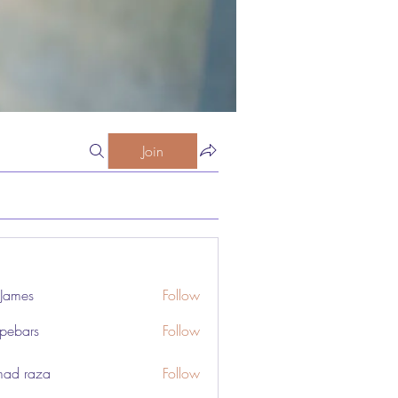
Join
 James
Follow
pebars
Follow
rs
ad raza
Follow