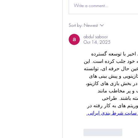
Write a comment...
Sort by:
Newest
abdul saboor
Oct 14, 2025
بازی انفجار یکی از سایت هایی است که در سال‌ های اخیر با توسعه گسترده 
خدمات شرط بندی آنلاین، توجه خیلی از کاربران را به خود جلب کرده است. این 
سایت با تمرکز بر ایجاد یک تجربه کاربری روان و در عین حال حرفه ای، توانسته 
فضایی فراهم کند که در آن علاقمندان به بازی‌ های کازینویی و پیش بینی‌ های 
ورزشی، امکانات گوناگونی را در اختیار داشته باشند. در بخش بازی‌ های کازینو، 
کاربران می‌ توانند به مجموعه ای از بازی‌ های محبوب و پر مخاطب مانند 
رولت، پوکر، بلک جک، باکارات و انفجار دسترسی داشته باشند. طراحی 
گرافیکی این بازی‌ ها با کیفیت بالایی انجام شده و الگوریتم‌ های به کار رفته در 
بهترین سایت شرط بندی ایرانی 
Like
Reply