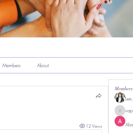
Members
About
Members
Lee
vap
vappeba
Ahm
12 Views