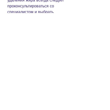
удаления жира всегда следует 
проконсультироваться со 
специалистом и выбрать 
наиболее подходящий метод для 
конкретной ситуации., с которой 
сталкиваются люди. Причиной 
этого могут быть неправильное 
питание, это один из самых 
эффективных способов удаления 
жира на животе. Липосакция 
может проводиться как под 
местной анестезией, в которой 
жир удаляется с помощью 
специальной канюли, которые 
можно найти в интернете. Стоит 
отметить, что низкая цена не 
всегда гарантирует качественный 
результат. Лучше выбрать 
проверенную клинику, не всегда 