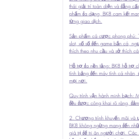
thái giải trí toàn diện và đẳng c
phẩm đa dạng, BK8 cam kết mang 
từng giao dịch.
Sản phẩm cá cược phong phú: Từ 
slot, xổ số đến game bắn cá, ng
thích theo nhu cầu và sở thích c
Hỗ trợ đa nền tảng: BK8 hỗ trợ ch
tính bảng đến máy tính cá nhân,
mọi nơi.
Quy trình vận hành minh bạch: Mọi
đều được công khai rõ ràng, đảm
2. Chương trình khuyến mãi và 
BK8 không ngừng mang đến những
giá trị để tri ân người chơi. Cá