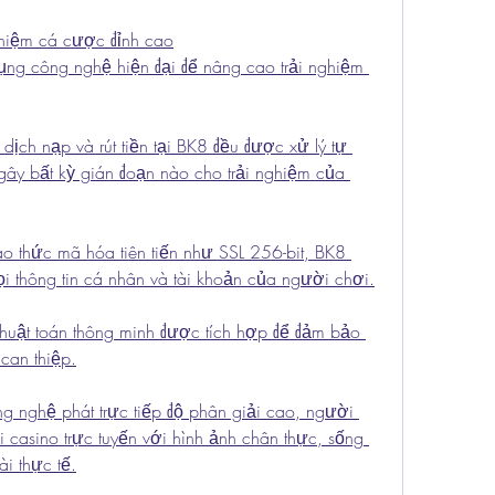
nghiệm cá cược đỉnh cao
ụng công nghệ hiện đại để nâng cao trải nghiệm 
 dịch nạp và rút tiền tại BK8 đều được xử lý tự 
gây bất kỳ gián đoạn nào cho trải nghiệm của 
o thức mã hóa tiên tiến như SSL 256-bit, BK8 
ọi thông tin cá nhân và tài khoản của người chơi.
uật toán thông minh được tích hợp để đảm bảo 
can thiệp.
ng nghệ phát trực tiếp độ phân giải cao, người 
i casino trực tuyến với hình ảnh chân thực, sống 
i thực tế.