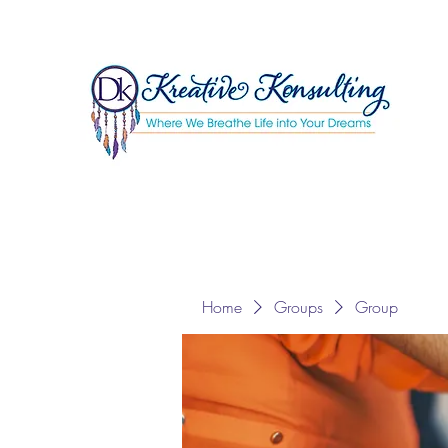
Home
Groups
Group