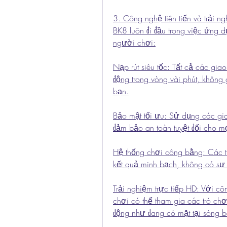
3. Công nghệ tiên tiến và trải 
BK8 luôn đi đầu trong việc ứng d
người chơi:
Nạp rút siêu tốc: Tất cả các giao
động trong vòng vài phút, không 
bạn.
Bảo mật tối ưu: Sử dụng các gia
đảm bảo an toàn tuyệt đối cho m
Hệ thống chơi công bằng: Các th
kết quả minh bạch, không có sự 
Trải nghiệm trực tiếp HD: Với cô
chơi có thể tham gia các trò chơ
động như đang có mặt tại sòng bà