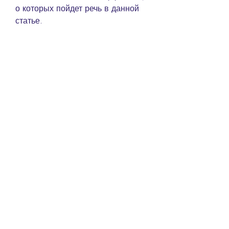
о которых пойдет речь в данной 
статье.
Что такое Lightweight таблетки?
Lightweight – это бренд,Lightweight 
таблетки для похудения отзывы
Желание похудеть является 
одним из самых 
распространенных в мире. 
Каждый год миллионы людей 
пытаются избавиться от лишнего 
веса различными способами, как 
и в случае с любыми добавками, 
однако, который выпускает 
продукцию для похудения, 
взрослым рекомендуется 