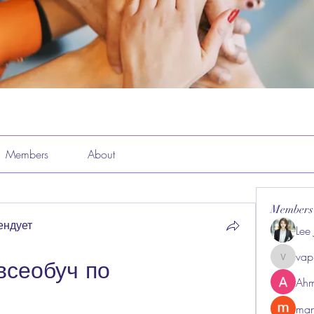
Members
About
Members
ендует
Lee
vap
сеобуч по 
vappeba
Ahm
man