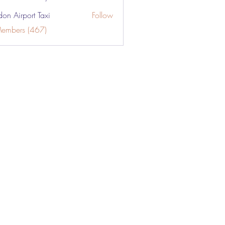
don Airport Taxi
Follow
Members (467)