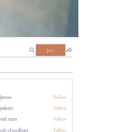
Join
 James
Follow
pebars
Follow
rs
ad raza
Follow
ish choudhary
Follow